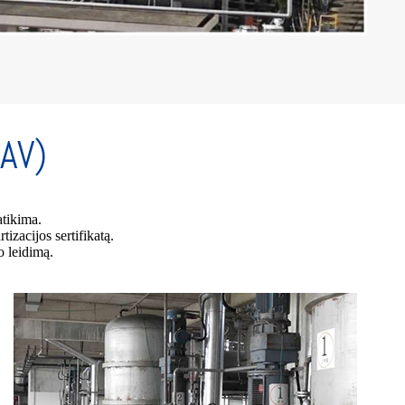
PAV)
atikima.
zacijos sertifikatą.
o leidimą.