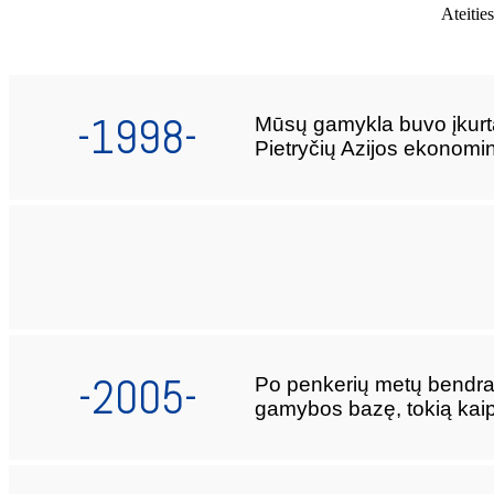
Ateitie
-1998-
Mūsų gamykla buvo įkurta i
Pietryčių Azijos ekonomi
-2005-
Po penkerių metų bendrad
gamybos bazę, tokią kaip 