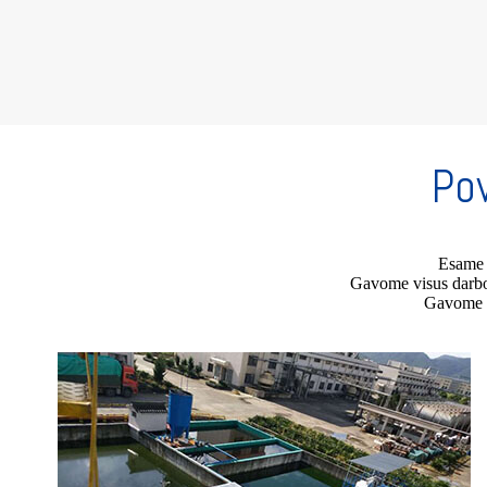
Pov
Esame g
Gavome visus darbo 
Gavome ap