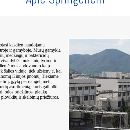
uojasi kasdien naudojamų
ėtroje ir gamyboje. Mūsų gamykla
ių medžiagų ir baktericidų
vivaldybės mokslinių tyrimų ir
klientė mus apdovanojo kaip
šalies viduje, tiek užsienyje, kai
 žinomų Kinijos įmonių. Tiekiame
atirtį, įgytą per daugelį metų
tų asortimentą, kuris gali būti
i, odos priežiūros, plaukų
ploviklių ir skalbinių priežiūros,