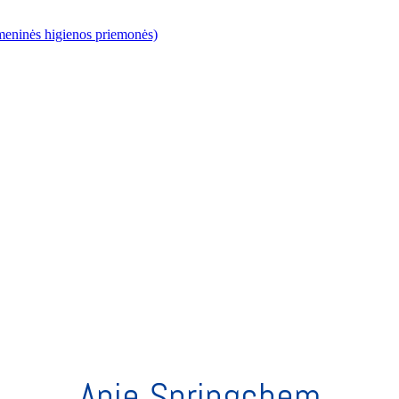
meninės higienos priemonės)
Apie Springchem