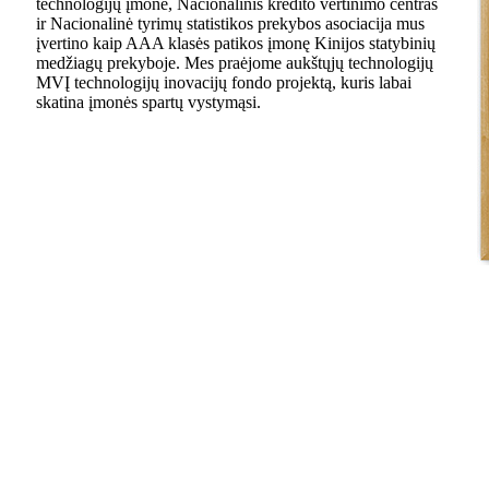
technologijų įmonė, Nacionalinis kredito vertinimo centras
ir Nacionalinė tyrimų statistikos prekybos asociacija mus
įvertino kaip AAA klasės patikos įmonę Kinijos statybinių
medžiagų prekyboje. Mes praėjome aukštųjų technologijų
MVĮ technologijų inovacijų fondo projektą, kuris labai
skatina įmonės spartų vystymąsi.