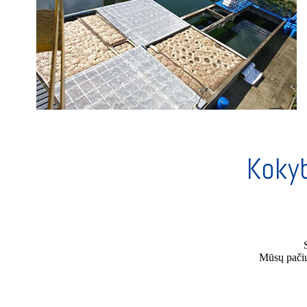
Kokyb
Mūsų pačių