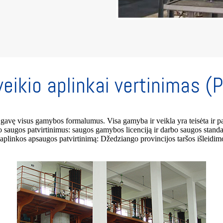
eikio aplinkai vertinimas (
avę visus gamybos formalumus. Visa gamyba ir veikla yra teisėta ir p
saugos patvirtinimus: saugos gamybos licenciją ir darbo saugos standarti
linkos apsaugos patvirtinimą: Džedziango provincijos taršos išleidim