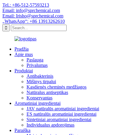
Tel.: +86-512-57593213
Email: info@sprchemical.com
Email: Irisho@sprchemical.com
„WhatsApp“: +86 13913262610
Pradžia
Apie mus
Paslauga
Privalumas
Produktai
Antibakterinis
Mišinys tirpalui
Kasdienės cheminės medžiagos
Natūralus antiseptikas
Konservantas
Aromatiniai ingredientai
JAV natūralūs aromatiniai ingredientai
ES natūralūs aromatiniai ingredientai
Sintetiniai aromatiniai ingredientai
Individualus apdorojimas
Paraiška