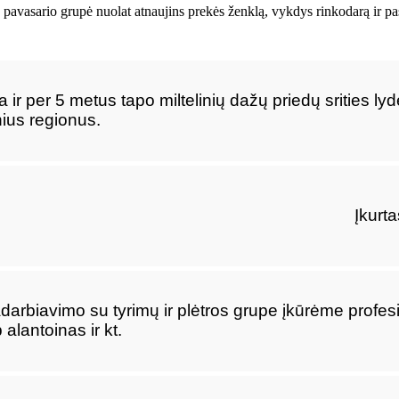
s pavasario grupė nuolat atnaujins prekės ženklą, vykdys rinkodarą ir pa
r per 5 metus tapo miltelinių dažų priedų srities lyde
nius regionus.
Įkurta
arbiavimo su tyrimų ir plėtros grupe įkūrėme profesi
alantoinas ir kt.