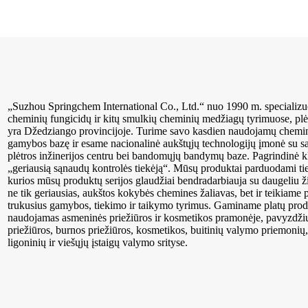
„Suzhou Springchem International Co., Ltd.“ nuo 1990 m. specializ
cheminių fungicidų ir kitų smulkių cheminių medžiagų tyrimuose, pl
yra Džedziango provincijoje. Turime savo kasdien naudojamų chemin
gamybos bazę ir esame nacionalinė aukštųjų technologijų įmonė su sa
plėtros inžinerijos centru bei bandomųjų bandymų baze. Pagrindinė 
„geriausią sąnaudų kontrolės tiekėją“. Mūsų produktai parduodami tiek 
kurios mūsų produktų serijos glaudžiai bendradarbiauja su daugeliu
ne tik geriausias, aukštos kokybės chemines žaliavas, bet ir teikiame p
trukusius gamybos, tiekimo ir taikymo tyrimus. Gaminame platų produk
naudojamas asmeninės priežiūros ir kosmetikos pramonėje, pavyzdžiu
priežiūros, burnos priežiūros, kosmetikos, buitinių valymo priemonių, 
ligoninių ir viešųjų įstaigų valymo srityse.