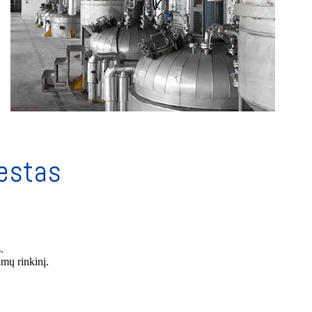
testas
.
mų rinkinį.