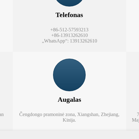
Telefonas
+86-512-57593213
+86-13913262610
„WhatsApp“: 13913262610
Augalas
an
Čengdongo pramoninė zona, Xiangshan, Zhejiang,
7
Kinija.
Maj