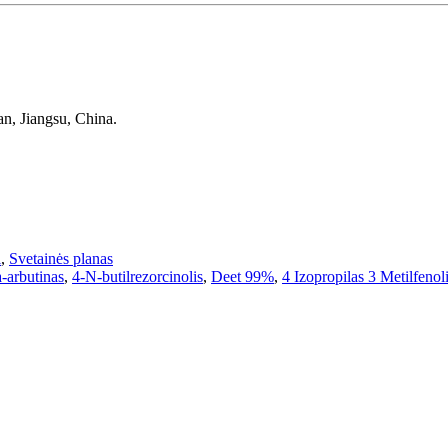
, Jiangsu, China.
i
,
Svetainės planas
-arbutinas
,
4-N-butilrezorcinolis
,
Deet 99%
,
4 Izopropilas 3 Metilfenol