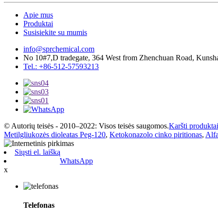
Apie mus
Produktai
Susisiekite su mumis
info@sprchemical.com
No 10#7,D tradegate, 364 West from Zhenchuan Road, Kunshan
Tel.: +86-512-57593213
© Autorių teisės - 2010–2022: Visos teisės saugomos.
Karšti produkta
Metilgliukozės dioleatas Peg-120
,
Ketokonazolo cinko piritionas
,
Alfa
Siųsti el. laišką
WhatsApp
x
Telefonas