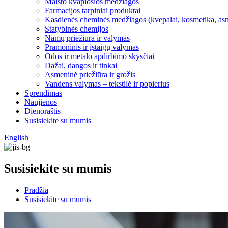
Maisto kvapiosios medžiagos
Farmacijos tarpiniai produktai
Kasdienės cheminės medžiagos (kvepalai, kosmetika, as
Statybinės chemijos
Namų priežiūra ir valymas
Pramoninis ir įstaigų valymas
Odos ir metalo apdirbimo skysčiai
Dažai, dangos ir tinkai
Asmeninė priežiūra ir grožis
Vandens valymas – tekstilė ir popierius
Sprendimas
Naujienos
Dienoraštis
Susisiekite su mumis
English
Susisiekite su mumis
Pradžia
Susisiekite su mumis