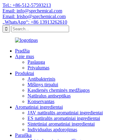
Tel.: +86-512-57593213
Email: info@sprchemical.com
Email: Irisho@sprchemical.com
„WhatsApp“: +86 13913262610
Pradžia
Apie mus
Paslauga
Privalumas
Produktai
Antibakterinis
Mišinys tirpalui
Kasdienės cheminės medžiagos
Natūralus antiseptikas
Konservantas
Aromatiniai ingredientai
JAV natūralūs aromatiniai ingredientai
ES natūralūs aromatiniai ingredientai
Sintetiniai aromatiniai ingredientai
Individualus apdorojimas
Paraiška