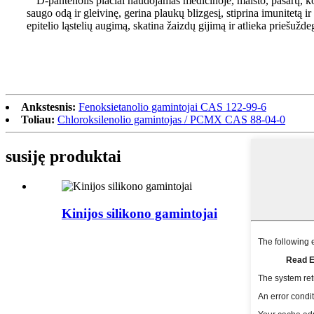
D-pantenolis plačiai naudojamas medicinoje, maisto, pašarų, ko
saugo odą ir gleivinę, gerina plaukų blizgesį, stiprina imunitetą i
epitelio ląstelių augimą, skatina žaizdų gijimą ir atlieka priešu
Ankstesnis:
Fenoksietanolio gamintojai CAS 122-99-6
Toliau:
Chloroksilenolio gamintojas / PCMX CAS 88-04-0
susiję produktai
Kinijos silikono gamintojai