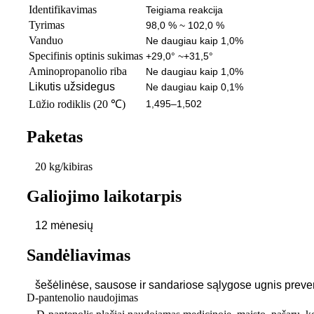
Identifikavimas
Teigiama reakcija
Tyrimas
98,0 % ~ 102,0 %
Vanduo
Ne daugiau kaip 1,0%
Specifinis optinis sukimas
+29,0° ~+31,5°
Aminopropanolio riba
Ne daugiau kaip 1,0%
Likutis užsidegus
Ne daugiau kaip 0,1%
Lūžio rodiklis (20 ℃)
1,495–1,502
Paketas
20 kg/kibiras
Galiojimo laikotarpis
12 mėnesių
Sandėliavimas
šešėlinėse, sausose ir sandariose sąlygose ugnis
preve
D-pantenolio naudojimas