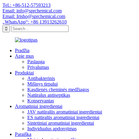
Tel.: +86-512-57593213
Email: info@sprchemical.com
Email: Irisho@sprchemical.com
„WhatsApp“: +86 13913262610
Pradžia
Apie mus
Paslauga
Privalumas
Produktai
Antibakterinis
Mišinys tirpalui
Kasdienės cheminės medžiagos
Natūralus antiseptikas
Konservantas
Aromatiniai ingredientai
JAV natūralūs aromatiniai ingredientai
ES natūralūs aromatiniai ingredientai
Sintetiniai aromatiniai ingredientai
Individualus apdorojimas
Paraiška