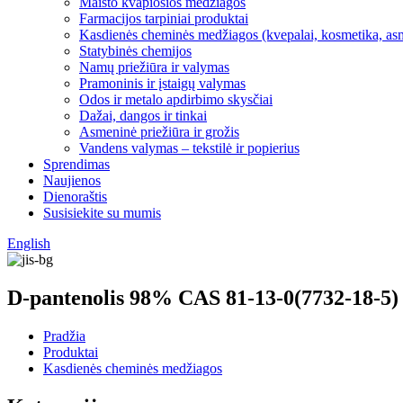
Maisto kvapiosios medžiagos
Farmacijos tarpiniai produktai
Kasdienės cheminės medžiagos (kvepalai, kosmetika, as
Statybinės chemijos
Namų priežiūra ir valymas
Pramoninis ir įstaigų valymas
Odos ir metalo apdirbimo skysčiai
Dažai, dangos ir tinkai
Asmeninė priežiūra ir grožis
Vandens valymas – tekstilė ir popierius
Sprendimas
Naujienos
Dienoraštis
Susisiekite su mumis
English
D-pantenolis 98% CAS 81-13-0(7732-18-5)
Pradžia
Produktai
Kasdienės cheminės medžiagos