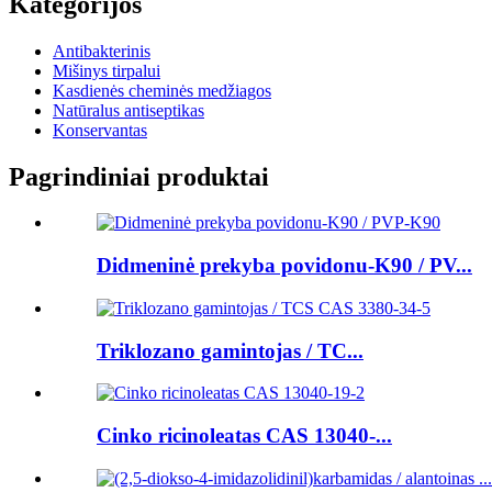
Kategorijos
Antibakterinis
Mišinys tirpalui
Kasdienės cheminės medžiagos
Natūralus antiseptikas
Konservantas
Pagrindiniai produktai
Didmeninė prekyba povidonu-K90 / PV...
Triklozano gamintojas / TC...
Cinko ricinoleatas CAS 13040-...