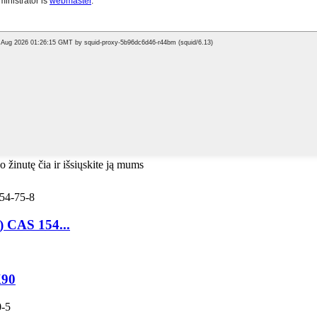
o žinutę čia ir išsiųskite ją mums
) CAS 154...
K90