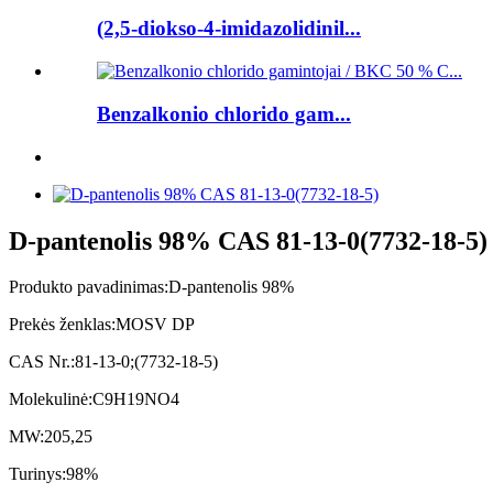
(2,5-diokso-4-imidazolidinil...
Benzalkonio chlorido gam...
D-pantenolis 98% CAS 81-13-0(7732-18-5)
Produkto pavadinimas:
D-pantenolis 98%
Prekės ženklas:
MOSV DP
CAS Nr.:
81-13-0;(7732-18-5)
Molekulinė:
C9H19NO4
MW:
205,25
Turinys:
98%