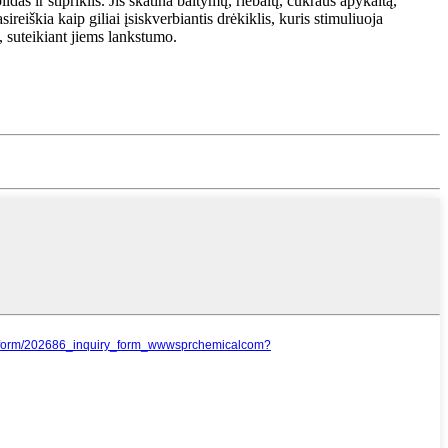
s ir stipriklis. Jis skatina baltymų, riebalų, cukraus apykaitą,
eiškia kaip giliai įsiskverbiantis drėkiklis, kuris stimuliuoja
, suteikiant jiems lankstumo.