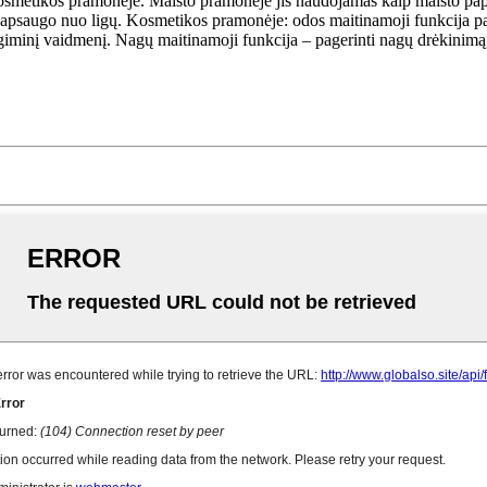
smetikos pramonėje. Maisto pramonėje jis naudojamas kaip maisto papilda
r apsaugo nuo ligų. Kosmetikos pramonėje: odos maitinamoji funkcija pasir
ždegiminį vaidmenį. Nagų maitinamoji funkcija – pagerinti nagų drėkinimą