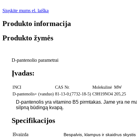
Siųskite mums el. laišką
Produkto informacija
Produkto žymės
D-pantenolio parametrai
Įvadas:
INCI
CAS Nr.
Molekulinė
MW
D-pantenolis+ (vanduo)
81-13-0;(7732-18-5)
C9H19NO4
205,25
D-pantenolis yra vitamino B5 pirmtakas. Jame yra ne maž
silpną būdingą kvapą.
Specifikacijos
Išvaizda
Bespalvis, klampus ir skaidrus skystis